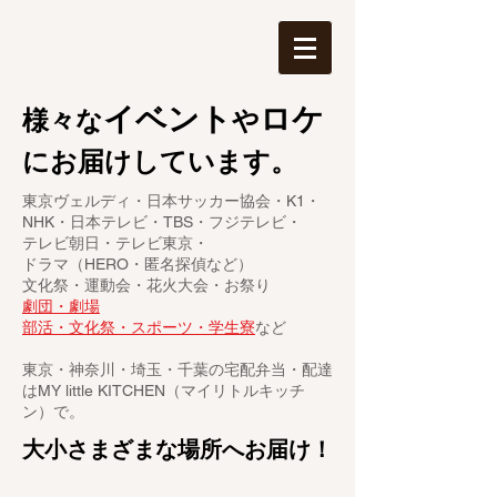
イベント
ロケ
様々な
や
にお届けしています。
東京ヴェルディ・日本サッカー協会・K1・
NHK・日本テレビ・TBS・フジテレビ・
​テレビ朝日・テレビ東京・
ドラマ（HERO・匿名探偵など）
文化祭・運動会・花火大会・お祭り
劇団・劇場
部活・文化祭・スポーツ・学生寮
など
東京・神奈川・埼玉・千葉の宅配弁当・配達
はMY little KITCHEN（マイリトルキッチ
ン）で。
大小さまざまな場所へお届け！